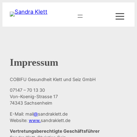
Zum
Inhalt
springen
Impressum
COBIFU Gesundheit Klett und Seiz GmbH
07147 – 70 13 30
Von-Koenig-Strasse 17
74343 Sachsenheim
E-Mail: mail
@
sandraklett.de
Website:
www.
sandraklett.de
Vertretungsberechtigte Geschäftsführer